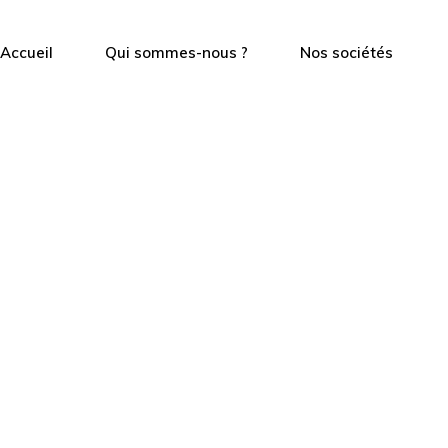
Accueil
Qui sommes-nous ?
Nos sociétés
Notre histoire
Pôle production
Nos valeurs
Vins et spiritueux
Nos engagements
Pôle distribution