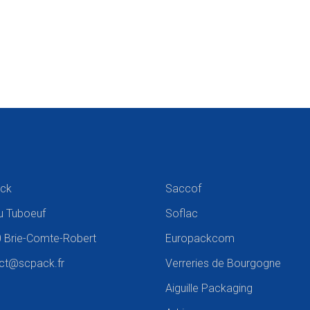
ck
Saccof
u Tuboeuf
Soflac
 Brie-Comte-Robert
Europackcom
ct@scpack.fr
Verreries de Bourgogne
Aiguille Packaging