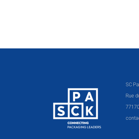
SC Pa
Rue d
77170
conta