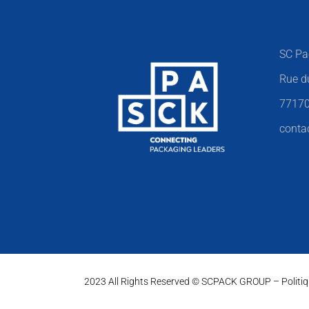
SC Pa
Rue d
77170
conta
2023 All Rights Reserved © SCPACK GROUP – Politiqu