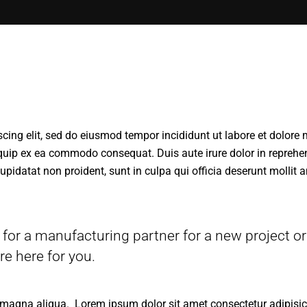
Notre histoire
Pôle production
Nos valeurs
Vins et spiritueux
Accueil
Qui sommes-nous ?
Nos sociétés
Nos engagements
Pôle distribution
Notre histoire
Pôle production
scing elit, sed do eiusmod tempor incididunt ut labore et dolor
Nos valeurs
Vins et spiritueux
iquip ex ea commodo consequat. Duis aute irure dolor in reprehend
cupidatat non proident, sunt in culpa qui officia deserunt mollit
Nos engagements
Pôle distribution
for a manufacturing partner for a new project or
re here for you.
 magna aliqua. Lorem ipsum dolor sit amet consectetur adipisici