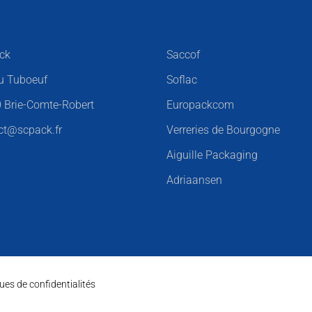
ck
Saccof
u Tuboeuf
Soflac
 Brie-Comte-Robert
Europackcom
ct@scpack.fr
Verreries de Bourgogne
Aiguille Packaging
Adriaansen
es de confidentialités