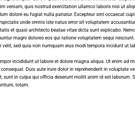
im veniam, quis nostrud exercitation ullamco laboris nisi ut al
illum dolore eu fugiat nulla pariatur. Excepteur sint occaecat cupi
erspiciatis unde omnis iste natus error sit voluptatem accusan
itatis et quasi architecto beatae vitae dicta sunt explicabo. Ne
quuntur magni dolores eos qui ratione voluptatem sequi nesciun
sci velit, sed quia non numquam eius modi tempora incidunt ut 
empor incididunt ut labore et dolore magna aliqua. Ut enim ad m
onsequat. Duis aute irure dolor in reprehenderit in voluptate veli
 sunt in culpa qui officia deserunt mollit anim id est laborum. S
ntium, totam.