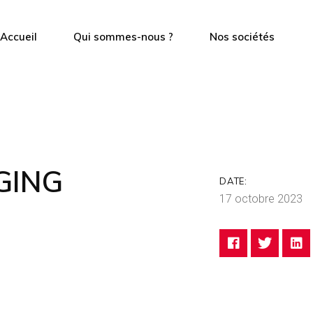
Accueil
Qui sommes-nous ?
Nos sociétés
Notre histoire
Pôle production
Nos valeurs
Vins et spiritueux
Nos engagements
Pôle distribution
GING
DATE:
17 octobre 2023